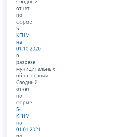
Сводный
отчет
по
форме
5-
КГНМ
на
01.10.2020
в
разрезе
муниципальных
образований
Сводный
отчет
по
форме
5-
КГНМ
на
01.01.2021
по