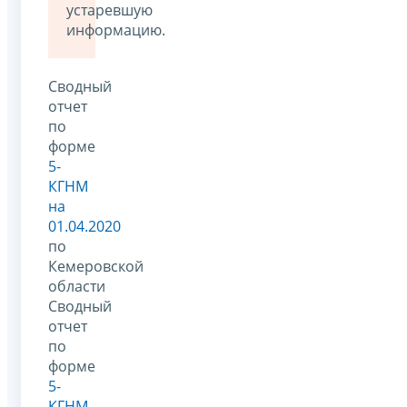
устаревшую
информацию.
Сводный
отчет
по
форме
5-
КГНМ
на
01.04.2020
по
Кемеровской
области
Сводный
отчет
по
форме
5-
КГНМ