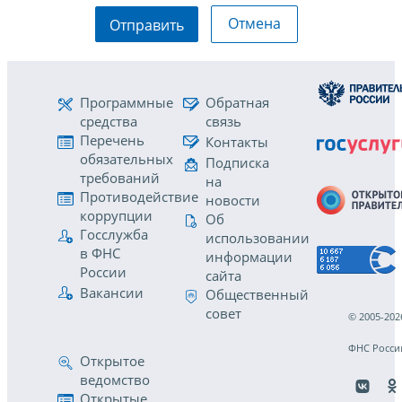
Отмена
Отправить
Программные
Обратная
средства
связь
Перечень
Контакты
обязательных
Подписка
требований
на
Противодействие
новости
коррупции
Об
Госслужба
использовании
в ФНС
информации
России
сайта
Вакансии
Общественный
совет
© 2005-202
ФНС Росси
Открытое
ведомство
Открытые