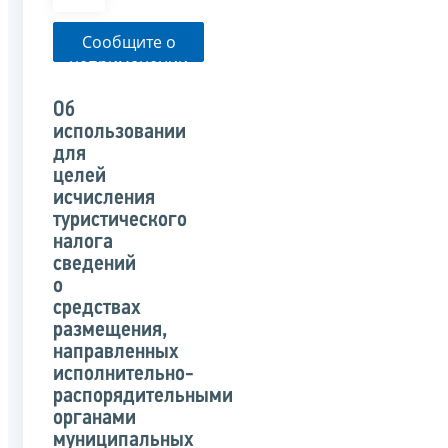
Сообщите о
неприменении
налоговым
органом
Об
указанного
использовании
письма
для
целей
исчисления
туристического
налога
сведений
о
средствах
размещения,
направленных
исполнительно-
распорядительными
органами
муниципальных