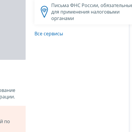
Письма ФНС России, обязательны
для применения налоговыми
органами
Все сервисы
ование
рации.
й по