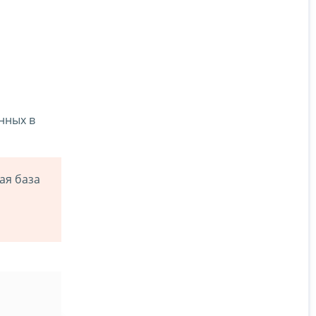
нных в
ая база