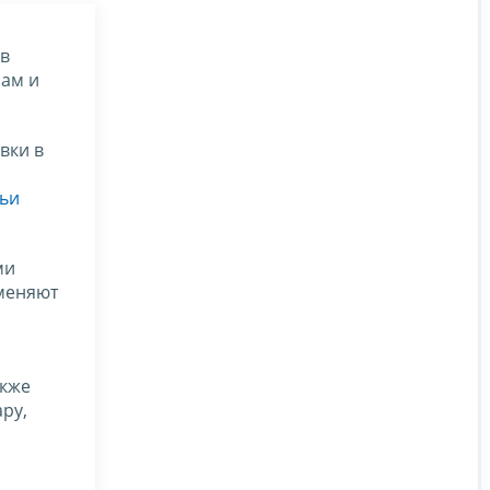
 в
рам и
вки в
тьи
ми
именяют
акже
ару,
,