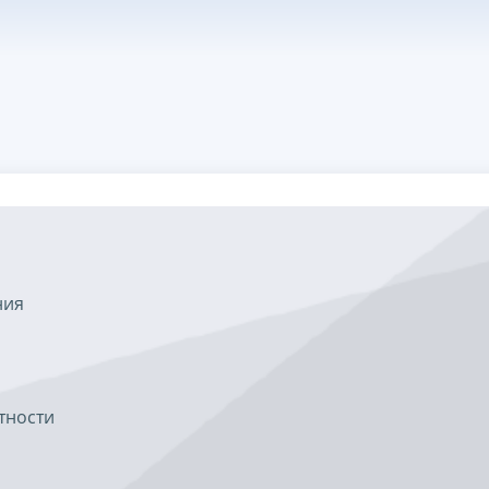
ния
тности