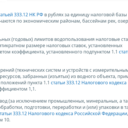
татьей 333.12 НК РФ
в рублях за единицу налоговой базы
чаются по экономическим районам, бассейнам рек, озе
ьных (годовых) лимитов водопользования налоговые ста
ятикратном размере налоговых ставок, установленных
учетом коэффициента, установленного подпунктом 1.1
ста
ений (технических систем и устройств с измерительны
ресурсов, забранных (изъятых) из водного объекта, пр
 положений пункта 1.1
статьи 333.12 Налогового кодекса
ффициентом 1,1.
 вод (за исключением промышленных, минеральных, а т
бработки, подготовки, переработки и (или) упаковки в т
татьи 333.12 Налогового кодекса Российской Федерации
м 10.