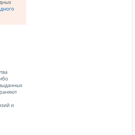
одных
дного
тва
либо
 выданных
храняют
нзий и