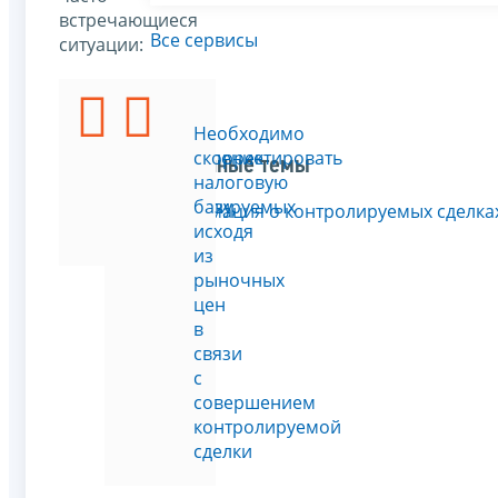
встречающиеся
Все сервисы
ситуации:
Подать
Необходимо
уведомление
скорректировать
Связанные темы
о
налоговую
контролируемых
базу,
Информация о контролируемых сделка
сделках
исходя
из
рыночных
цен
в
связи
с
совершением
контролируемой
сделки