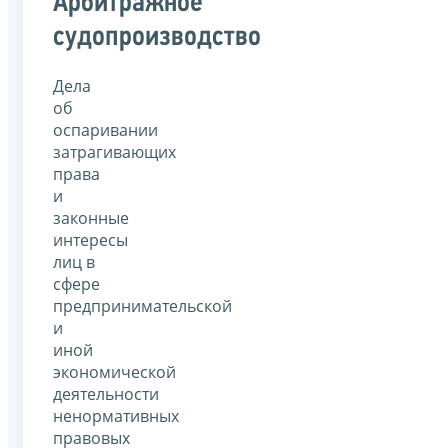
Арбитражное
судопроизводство
Дела
об
оспаривании
затрагивающих
права
и
законные
интересы
лиц в
сфере
предпринимательской
и
иной
экономической
деятельности
ненормативных
правовых