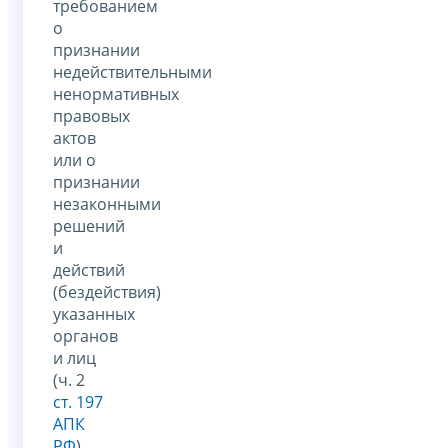
требованием
о
признании
недействительными
ненормативных
правовых
актов
или о
признании
незаконными
решений
и
действий
(бездействия)
указанных
органов
и лиц
(ч. 2
ст. 197
АПК
РФ
).