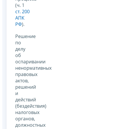
(ч. 1
ст. 200
АПК
РФ
).
Решение
по
делу
об
оспаривании
ненормативных
правовых
актов,
решений
и
действий
(бездействия)
налоговых
органов,
должностных