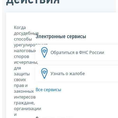
Когда
досудебные
Электронные сервисы
способы
урегулирования
налоговых
Обратиться в ФНС России
споров
исчерпаны,
для
Узнать о жалобе
защиты
своих
прав и
Все сервисы
законных
интересов
граждане,
организации
и