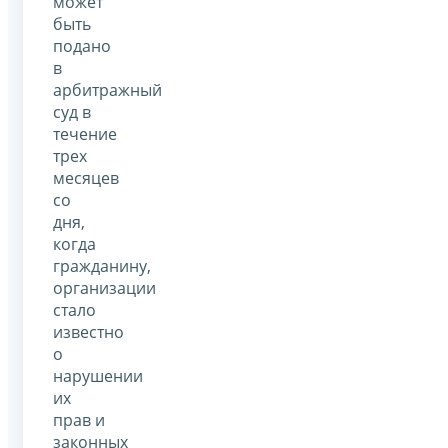
может
быть
подано
в
арбитражный
суд в
течение
трех
месяцев
со
дня,
когда
гражданину,
организации
стало
известно
о
нарушении
их
прав и
законных