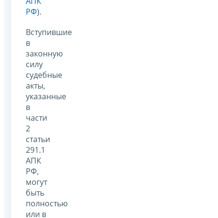
АПК
РФ
).
Вступившие
в
законную
силу
судебные
акты,
указанные
в
части
2
статьи
291.1
АПК
РФ,
могут
быть
полностью
или в