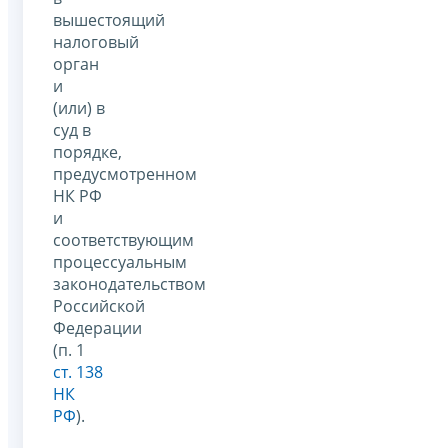
вышестоящий
налоговый
орган
и
(или) в
суд в
порядке,
предусмотренном
НК РФ
и
соответствующим
процессуальным
законодательством
Российской
Федерации
(п. 1
ст. 138
НК
РФ
).