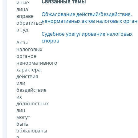
Связанные темы
иные
лица
Обжалование действий/бездействия,
вправе
ненормативных актов налоговых орган
обратиться
в суд.
Судебное урегулирование налоговых
споров
Акты
налоговых
органов
ненормативного
характера,
действия
или
бездействие
их
должностных
лиц
могут
быть
обжалованы
в