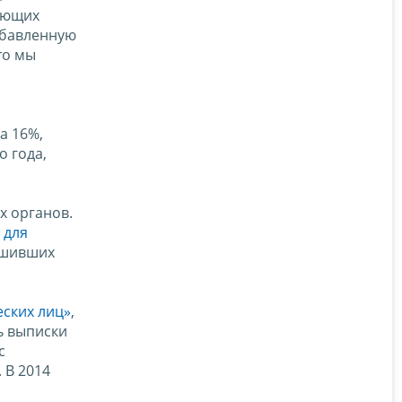
ующих
обавленную
то мы
а 16%,
о года,
х органов.
 для
ершивших
ских лиц»
,
ь выписки
с
 В 2014