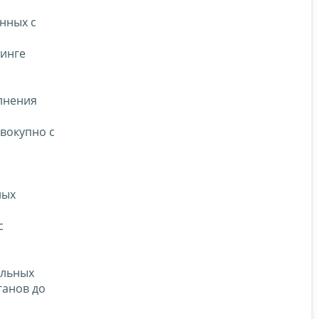
нных с
тинге
олнения
вокупно с
ных
с
ельных
ганов до