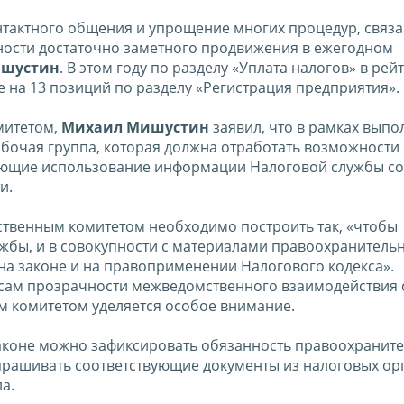
тактного общения и упрощение многих процедур, связа
ности достаточно заметного продвижения в ежегодном
ишустин
. В этом году по разделу «Уплата налогов» в рей
е на 13 позиций по разделу «Регистрация предприятия».
митетом,
Михаил Мишустин
заявил, что в рамках вып
бочая группа, которая должна отработать возможности
ающие использование информации Налоговой службы со
и.
дственным комитетом необходимо построить так, «чтобы
жбы, и в совокупности с материалами правоохранитель
на законе и на правоприменении Налогового кодекса».
осам прозрачности межведомственного взаимодействия 
м комитетом уделяется особое внимание.
законе можно зафиксировать обязанность правоохранит
апрашивать соответствующие документы из налоговых ор
а.