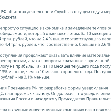
Ф об итогах деятельности Службы в текущем году и мер
бюджета.
непростую ситуацию в экономике и замедление темпов р
обираемости, который отмечался летом. За 10 месяцев э
трлн. рублей, что на 2,4 % выше соответствующего пер
 4,4 трлн. рублей, что, соответственно, больше на 2,6 %
поступления продолжают оказывать влияние материальн
стпроектам, а также вопросы, связанные с временной
гу на прибыль. Так, за 10 месяцев текущего года пост
а 13% меньше, чем за 10 месяцев прошлого года. Поступ
. рублей – на 3,1% меньше.
ния Президента РФ по разработке формы уведомления
, планируемых к вычету. Он доложил, что уведомление
звития России и находится у Председателя Правительст
ства в крупных инвестиционных компаниях раз в полгод