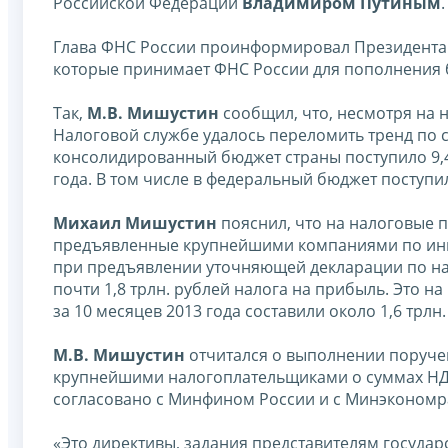
Российской Федерации
Владимиром Путиным
.
Глава ФНС России проинформировал Президента Р
которые принимает ФНС России для пополнения 
Так,
М.В. Мишустин
сообщил, что, несмотря на 
Налоговой службе удалось переломить тренд по с
консолидированный бюджет страны поступило 9,4 
года. В том числе в федеральный бюджет поступило
Михаил Мишустин
пояснил, что на налоговые 
предъявленные крупнейшими компаниями по инве
при предъявлении уточняющей декларации по нало
почти 1,8 трлн. рублей налога на прибыль. Это н
за 10 месяцев 2013 года составили около 1,6 трлн
М.В. Мишустин
отчитался о выполнении поруче
крупнейшими налогоплательщиками о суммах НДС
согласовано с Минфином России и с Минэкономра
«Это директивы, задания представителям государ