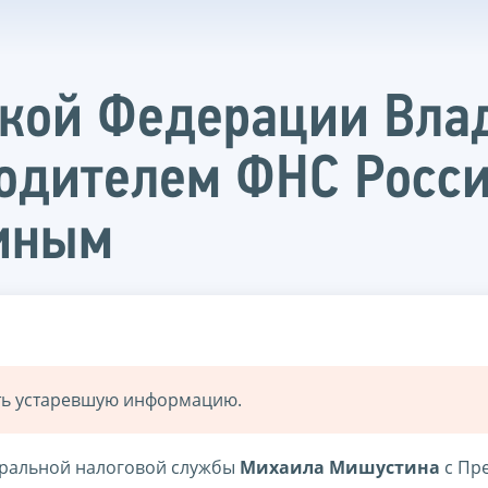
ской Федерации Вла
водителем ФНС Росс
иным
ать устаревшую информацию.
деральной налоговой службы
Михаила Мишустина
с Пр