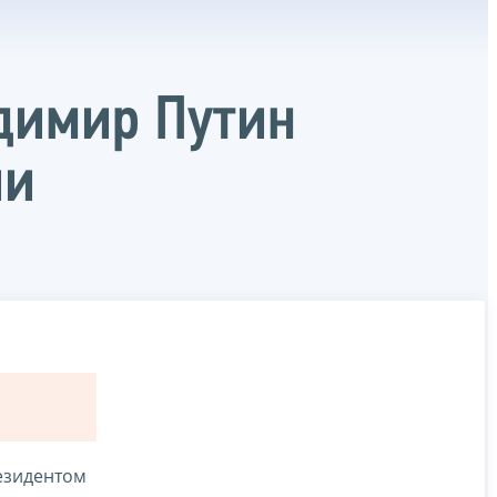
димир Путин
ии
езидентом