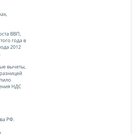
ах,
оста ВВП,
того года в
иода 2012
.
ые вычеты,
 разницей
упило
ления НДС
ва РФ.
а