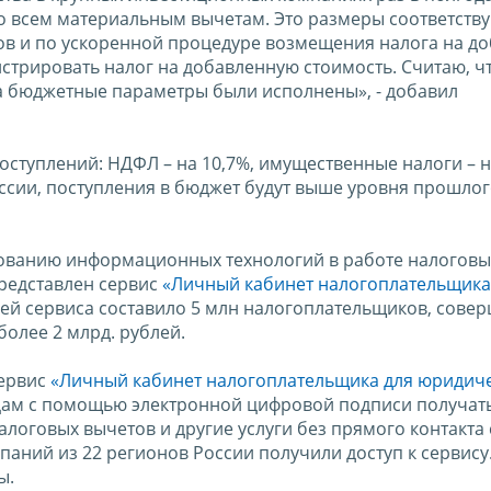
о всем материальным вычетам. Это размеры соответств
ов и по ускоренной процедуре возмещения налога на д
стрировать налог на добавленную стоимость. Считаю, ч
да бюджетные параметры были исполнены», - добавил
ступлений: НДФЛ – на 10,7%, имущественные налоги – н
оссии, поступления в бюджет будут выше уровня прошлог
ованию информационных технологий в работе налоговы
представлен сервис
«Личный кабинет налогоплательщика
елей сервиса составило 5 млн налогоплательщиков, сов
более 2 млрд. рублей.
сервис
«Личный кабинет налогоплательщика для юридиче
цам с помощью электронной цифровой подписи получат
алоговых вычетов и другие услуги без прямого контакта 
аний из 22 регионов России получили доступ к сервису.
ы.