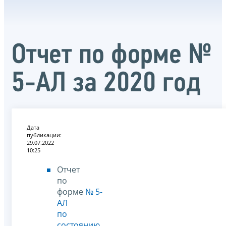
Отчет по форме №
5-АЛ за 2020 год
Дата
публикации:
29.07.2022
10:25
Отчет
по
форме
№ 5-
АЛ
по
состоянию