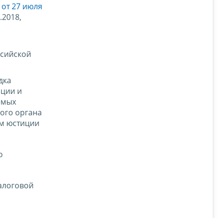
 от 27 июля
.2018,
ссийской
дка
ации и
емых
вого органа
ом юстиции
о
алоговой