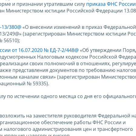
форме и признании утратившим силу
приказа ФНС России
ван Министерством юстиции Российской Федерации 13.08
7-13/380@
«О внесении изменений в приказ Федеральной
-13/249@» (зарегистрирован Министерством юстиции Ро
 56510);
сии от 16.07.2020 № ЕД-7-2/448@
«Об утверждении Поря
редусмотренных Налоговым кодексом Российской Федер
реализации своих полномочий в отношениях, регулиру
 также представления документов по требованию налого
ионным каналам связи» (зарегистрирован Министерств
рационный № 59335).
силу по истечении одного месяца со дня его официальног
 возложить на заместителя руководителя Федеральной н
организационное обеспечение работы ФНС России и
м налогового администрирования цен и трансфертного
выявления налоговых рисков.