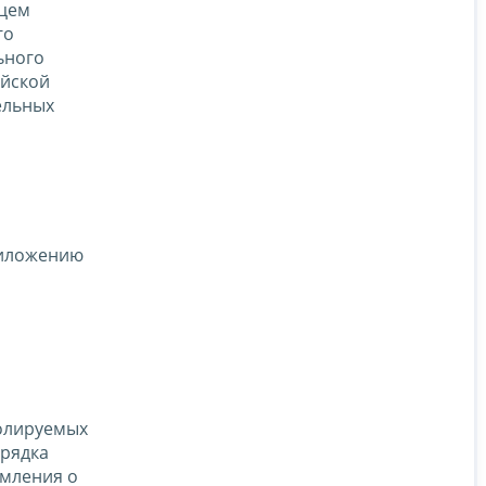
ацем
го
ьного
ийской
ельных
риложению
олируемых
орядка
омления о