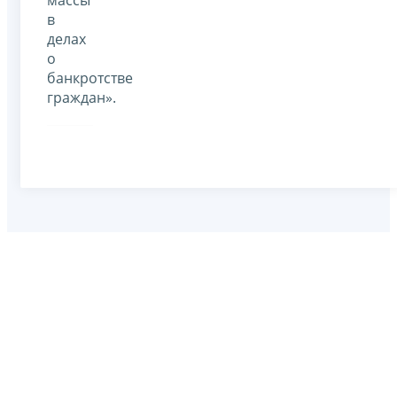
в
делах
о
банкротстве
граждан».