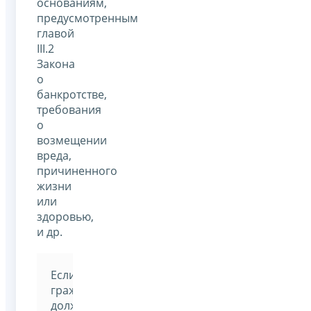
основаниям,
предусмотренным
главой
III.2
Закона
о
банкротстве,
требования
о
возмещении
вреда,
причиненного
жизни
или
здоровью,
и др.
Если
гражданин-
должник