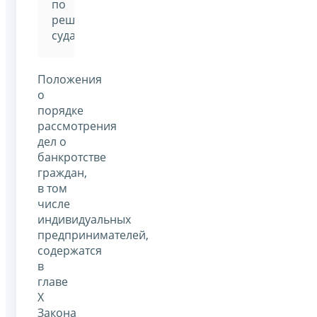
по
решению
суда.
Положения
о
порядке
рассмотрения
дел о
банкротстве
граждан,
в том
числе
индивидуальных
предпринимателей,
содержатся
в
главе
Х
Закона