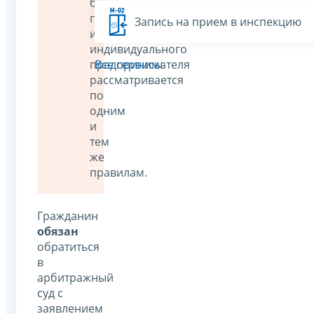
банкротстве
гражданина
Запись на прием в инспекцию
и
индивидуального
предпринимателя
Все сервисы
рассматривается
по
одним
и
тем
же
правилам.
Гражданин
обязан
обратиться
в
арбитражный
суд с
заявлением