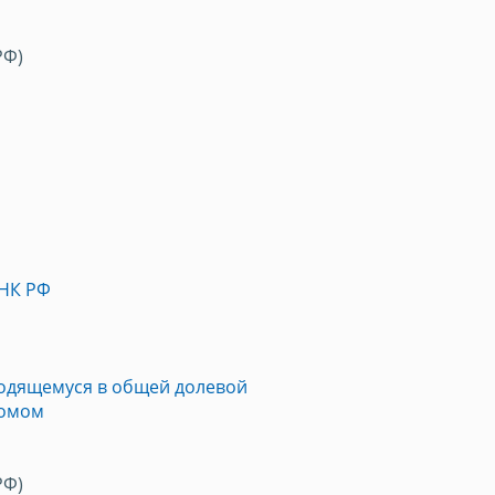
РФ)
 НК РФ
ходящемуся в общей долевой
домом
РФ)