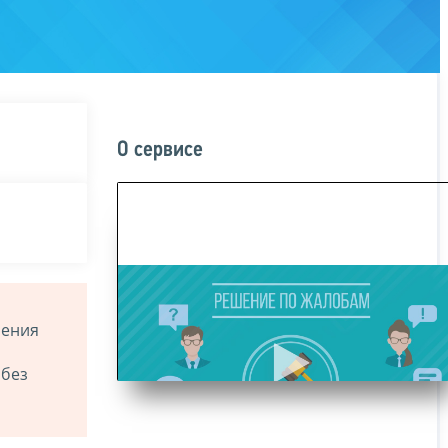
О сервисе
ления
 без