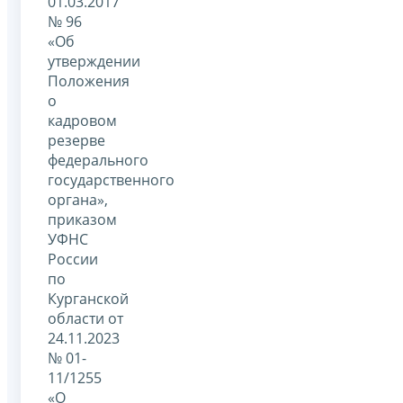
01.03.2017
№ 96
«Об
утверждении
Положения
о
кадровом
резерве
федерального
государственного
органа»,
приказом
УФНС
России
по
Курганской
области от
24.11.2023
№ 01-
11/1255
«О