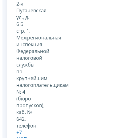
2-я
Пугачевская
ул., д.
6 Б
стр. 1,
Межрегиональная
инспекция
Федеральной
налоговой
службы
по
крупнейшим
налогоплательщикам
№ 4
(бюро
пропусков),
каб. №
642,
телефон:
+7