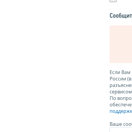
Сообщит
Если Вам
России (
разъясне
сервисо
По вопро
обеспече
поддержк
Ваше соо