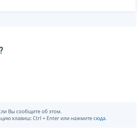
?
сли Вы сообщите об этом.
цию клавиш: Ctrl + Enter или нажмите
сюда
.