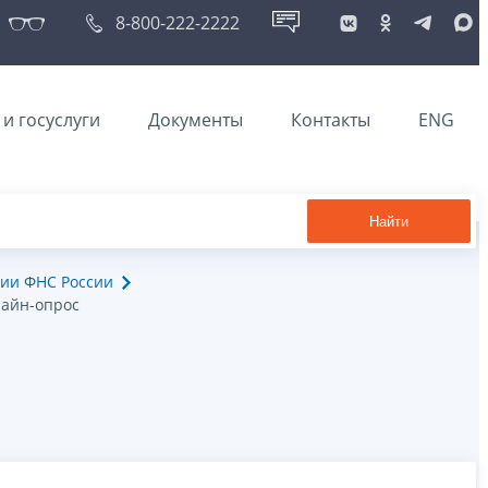
8-800-222-2222
и госуслуги
Документы
Контакты
ENG
Найти
ии ФНС России
айн-опрос