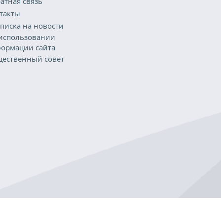
атная связь
такты
писка на новости
использовании
ормации сайта
ественный совет