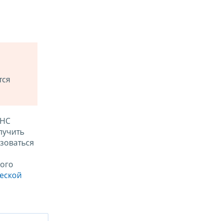
тся
ФНС
лучить
зоваться
ого
ческой