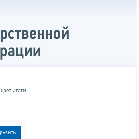
арственной
ерации
щает итоги
рузить