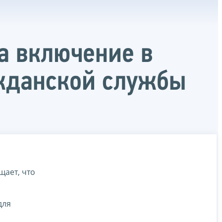
на включение в
ажданской службы
ает, что
для