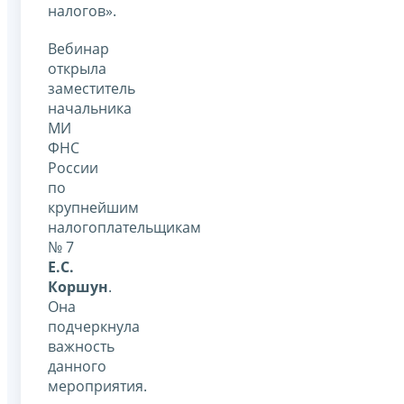
налогов».
Вебинар
открыла
заместитель
начальника
МИ
ФНС
России
по
крупнейшим
налогоплательщикам
№ 7
Е.С.
Коршун
.
Она
подчеркнула
важность
данного
мероприятия.