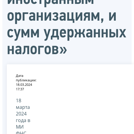
организациям, и
сумм удержанных
налогов»
Дата
публикации:
18.03.2024
17:37
18
марта
2024
года в
МИ
ФНС