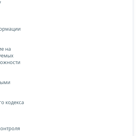
у
формации
е на
уемых
можности
мыми
го кодекса
контроля