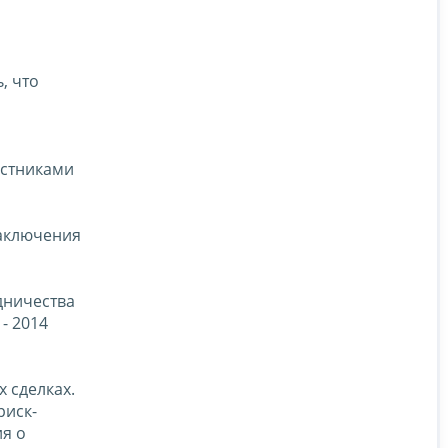
, что
астниками
заключения
дничества
- 2014
 сделках.
риск-
я о