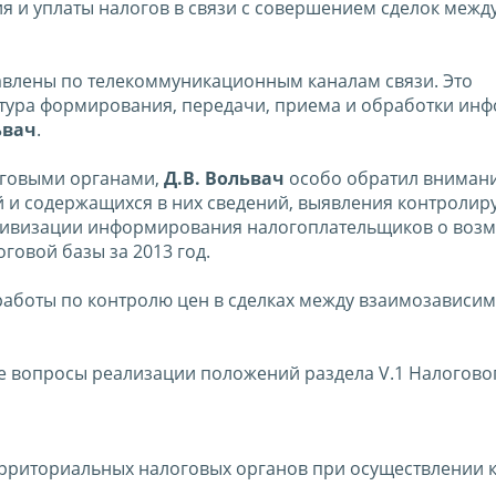
 и уплаты налогов в связи с совершением сделок межд
авлены по телекоммуникационным каналам связи. Это
уктура формирования, передачи, приема и обработки ин
ьвач
.
оговыми органами,
Д.В. Вольвач
особо обратил внимани
 и содержащихся в них сведений, выявления контролир
активизации информирования налогоплательщиков о воз
говой базы за 2013 год.
работы по контролю цен в сделках между взаимозависи
е вопросы реализации положений раздела V.1 Налогово
ерриториальных налоговых органов при осуществлении 