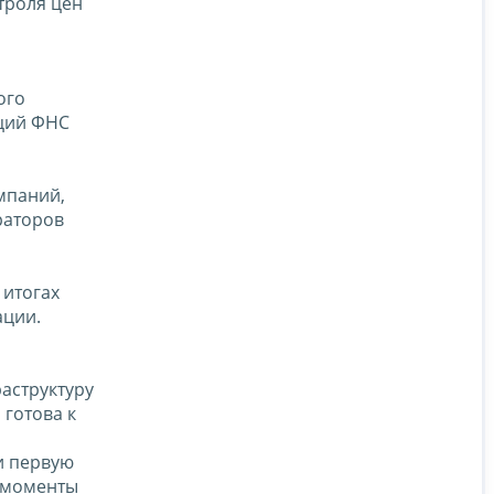
троля цен
ого
кций ФНС
мпаний,
раторов
 итогах
ации.
аструктуру
готова к
и первую
 моменты