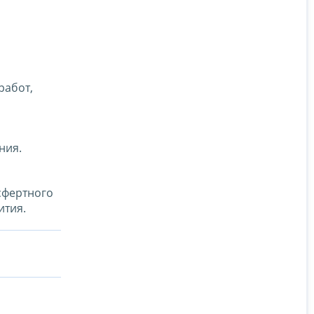
работ,
ния.
сфертного
ития.