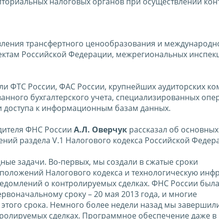
иториальных налоговых органов при осуществлении кон
вления трансфертного ценообразования и международн
ъектам Российской Федерации, межрегиональных инспе
ли ФТС России, ФАС России, крупнейших аудиторских ко
анного бухгалтерского учета, специализированных опе
ги доступа к информационным базам данных.
одителя ФНС России
А.Л. Оверчук
рассказал об основных
ний раздела V.1 Налогового кодекса Российской Федер
ные задачи. Во-первых, мы создали в сжатые сроки
положений Налогового кодекса и технологическую инфр
едомлений о контролируемых сделках. ФНС России была 
рвоначальному сроку – 20 мая 2013 года, и многие
этого срока. Немного более недели назад мы завершил
ролируемых сделках. Программное обеспечение даже в