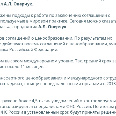
ил
А.Л. Оверчук
.
ложены подходы к работе по заключению соглашений о
ользуемые в мировой практике. Сегодня можно сказать
ась», - продолжил
А.Л. Оверчук
.
тов соглашений о ценообразовании. По результатам их
и действуют восемь соглашений о ценообразовании, уч
щика Российской Федерации.
мом высоком международном уровне. Так, средний срок 
ет около 11 месяцев.
рансфертного ценообразования и международного сотру
ых задачах, стоящих перед налоговыми органами в 2013 
гружено более 4,5 тысяч уведомлений о контролируемых
 анализируются специалистами ФНС России. По итогам 
НС России в установленный срок будут приняты решени