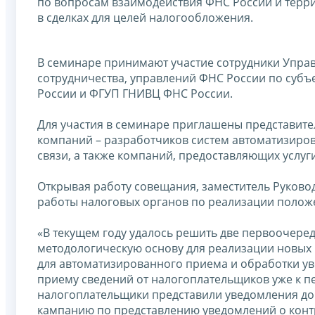
по вопросам взаимодействия ФНС России и терр
в сделках для целей налогообложения.
В семинаре принимают участие сотрудники Упра
сотрудничества, управлений ФНС России по суб
России и ФГУП ГНИВЦ ФНС России.
Для участия в семинаре приглашены представите
компаний – разработчиков систем автоматизиров
связи, а также компаний, предоставляющих услу
Открывая работу совещания, заместитель Руков
работы налоговых органов по реализации положе
«В текущем году удалось решить две первоочеред
методологическую основу для реализации новых 
для автоматизированного приема и обработки ув
приему сведений от налогоплательщиков уже к пе
налогоплательщики представили уведомления до 
кампанию по представлению уведомлений о конт