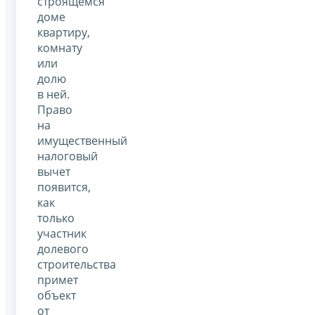
строящемся
доме
квартиру,
комнату
или
долю
в ней.
Право
на
имущественный
налоговый
вычет
появится,
как
только
участник
долевого
строительства
примет
объект
от