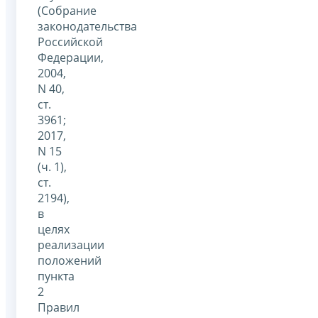
(Собрание
законодательства
Российской
Федерации,
2004,
N 40,
ст.
3961;
2017,
N 15
(ч. 1),
ст.
2194),
в
целях
реализации
положений
пункта
2
Правил