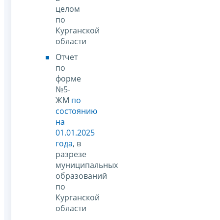
целом
по
Курганской
области
Отчет
по
форме
№5-
ЖМ
по
состоянию
на
01.01.2025
года
, в
разрезе
муниципальных
образований
по
Курганской
области