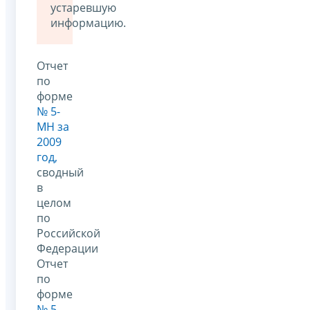
устаревшую
информацию.
Отчет
по
форме
№ 5-
МН за
2009
год,
сводный
в
целом
по
Российской
Федерации
Отчет
по
форме
№ 5-