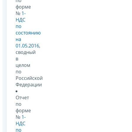
по
форме
№
1-
НДС
по
состоянию
на
01.05.2016
,
сводный
в
целом
по
Российской
Федерации
Отчет
по
форме
№
1-
НДС
по