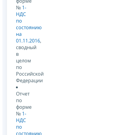
форме
№
1-
НДС
по
состоянию
на
01.11.2016
,
сводный
в
целом
по
Российской
Федерации
Отчет
по
форме
№
1-
НДС
по
состоянию