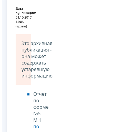
Дата
публикации:
31.10.2017
14:06
(архив)
Это архивная
публикация -
она может
содержать
устаревшую
информацию.
Отчет
по
форме
№5-
МН
по