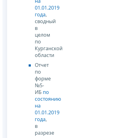
на
01.01.2019
года
,
сводный
в
целом
по
Курганской
области
Отчет
по
форме
№5-
ИБ
по
состоянию
на
01.01.2019
года
,
в
разрезе