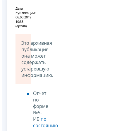
Дата
публикации:
06.03.2019
10:35
(архив)
Это архивная
публикация -
она может
содержать
устаревшую
информацию.
Отчет
по
форме
№5-
ИБ
по
состоянию