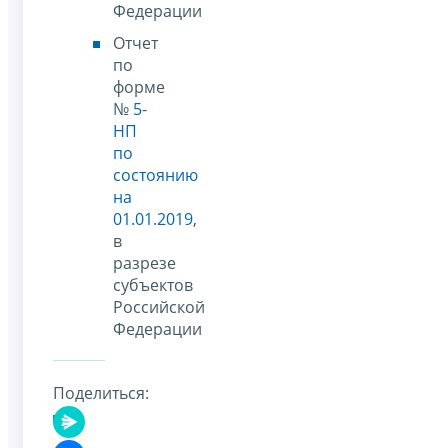
Федерации
Отчет
по
форме
№
5-
НП
по
состоянию
на
01.01.2019
,
в
разрезе
субъектов
Российской
Федерации
Поделиться: