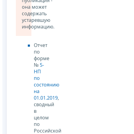
публикация -
она может
содержать
устаревшую
информацию.
Отчет
по
форме
№
5-
НП
по
состоянию
на
01.01.2019
,
сводный
в
целом
по
Российской