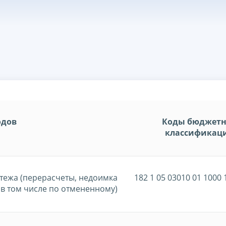
одов
Коды бюджет
классификац
тежа (перерасчеты, недоимка
182 1 05 03010 01 1000 
 в том числе по отмененному)