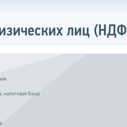
изических лиц (НДФ
ния
, налоговая база)
а