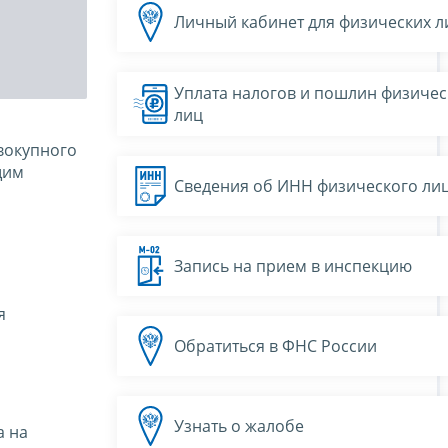
Личный кабинет для физических л
Уплата налогов и пошлин физичес
лиц
вокупного
щим
Сведения об ИНН физического ли
Запись на прием в инспекцию
я
Обратиться в ФНС России
Узнать о жалобе
а на