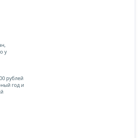
ан,
о у
00 рублей
рный год и
ий