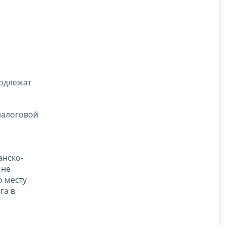
подлежат
налоговой
анско-
 не
о месту
га в