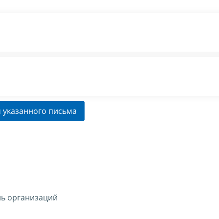
 указанного письма
ль организаций