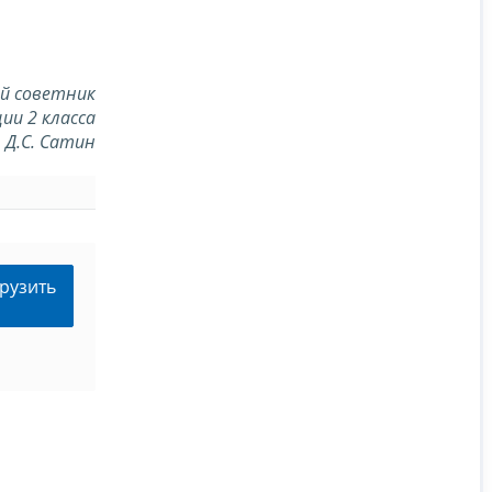
й советник
ии 2 класса
Д.С. Сатин
рузить