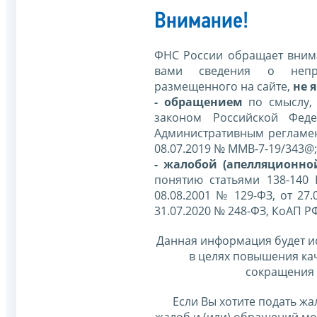
Внимание!
ФНС России обращает внима
вами сведения о непр
размещенного на сайте,
не я
- обращением
по смыслу,
законом Российской Фед
Административным регламе
08.07.2019 № ММВ-7-19/343@;
- жалобой (апелляционно
понятию статьями 138-140
08.08.2001 № 129-ФЗ, от 27.
31.07.2020 № 248-ФЗ, КоАП Р
Данная информация будет и
в целях повышения ка
сокращения 
Если Вы хотите подать жа
жалоб и (или) обращений м