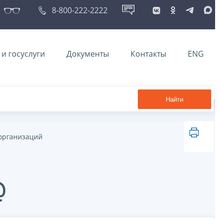
8-800-222-2222
и госуслуги
Документы
Контакты
ENG
Найти
организаций
@