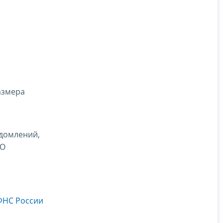
азмера
едомлений,
О
ФНС России