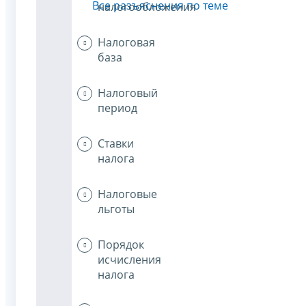
Все разъяснения по теме
налогообложения
Налоговая
база
Налоговый
период
Ставки
налога
Налоговые
льготы
Порядок
исчисления
налога