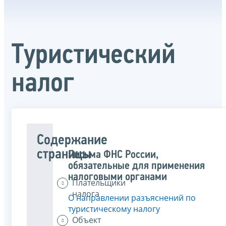
Туристический
налог
Содержание
страницы
Письма ФНС России,
обязательные для применения
налоговыми органами
Плательщики
налога
О направлении разъяснений по
туристическому налогу
Объект