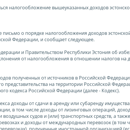
яться налогообложение вышеуказанных доходов эстонско
е письмо о порядке налогообложения доходов эстонско
йской Федерации, и сообщает следующее.
дерации и Правительством Республики Эстония об изб
лонения от налогообложения в отношении налогов на 
одов полученных от источников в Российской Федерац
о представительства на территории Российской Федера
го кодекса Российской Федерации (далее - Кодекс).
декса доходы от сдачи в аренду или субаренду имущества
ции, в том числе доходы от лизинговых операций, дохо
 воздушных судов и (или) транспортных средств, а такж
евозках и доходы от международных перевозок (в том 
перевозках), полученные иностранной организацией (е