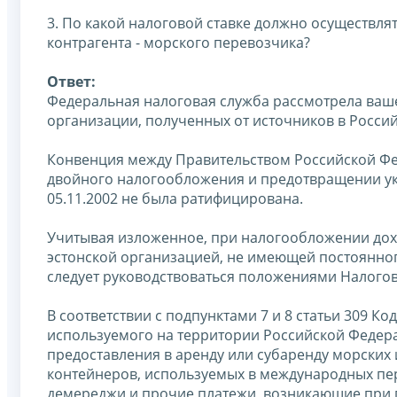
3. По какой налоговой ставке должно осуществл
контрагента - морского перевозчика?
Ответ:
Федеральная налоговая служба рассмотрела ваш
организации, полученных от источников в Росси
Конвенция между Правительством Российской Фе
двойного налогообложения и предотвращении ук
05.11.2002 не была ратифицирована.
Учитывая изложенное, при налогообложении дох
эстонской организацией, не имеющей постоянног
следует руководствоваться положениями Налогово
В соответствии с подпунктами 7 и 8 статьи 309 Ко
используемого на территории Российской Федера
предоставления в аренду или субаренду морских и
контейнеров, используемых в международных пер
демереджи и прочие платежи, возникающие при 