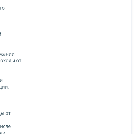
го
й
ежании
доходы от
ии
ции,
,
ды от
е
числе
сли