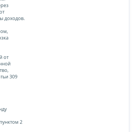
ерез
от
ы доходов.
ом,
озка
й от
анной
тво,
тьи 309
нду
дпунктом 2