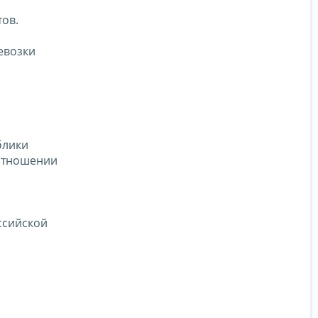
ов.
евозки
блики
 отношении
ссийской