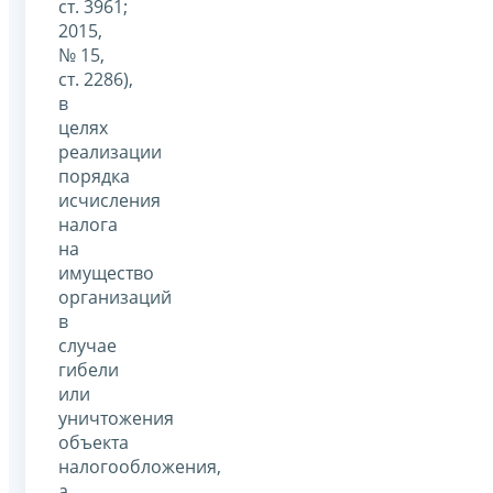
ст. 3961;
2015,
№ 15,
ст. 2286),
в
целях
реализации
порядка
исчисления
налога
на
имущество
организаций
в
случае
гибели
или
уничтожения
объекта
налогообложения,
а