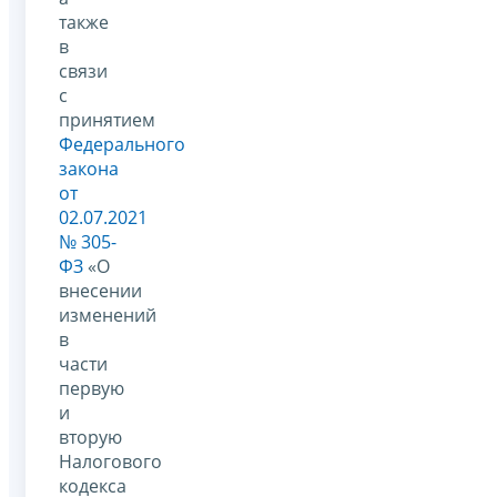
также
в
связи
с
принятием
Федерального
закона
от
02.07.2021
№ 305-
ФЗ
«О
внесении
изменений
в
части
первую
и
вторую
Налогового
кодекса