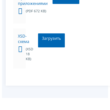
приложениями
(PDF 672 KB)
XSD-
Загрузить
схема
(XSD
18
KB)