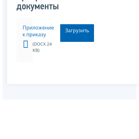
документы
Приложение
Загрузить
к приказу
(DOCX 24
KB)