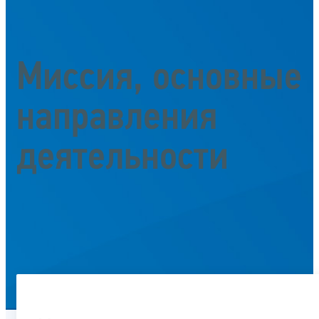
Миссия, основные
направления
деятельности