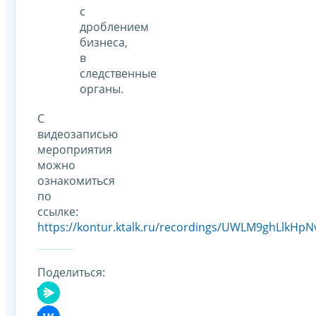
с
дроблением
бизнеса,
в
следственные
органы.
С
видеозаписью
мероприятия
можно
ознакомиться
по
ссылке:
https://kontur.ktalk.ru/recordings/UWLM9ghLlkHpNv
Поделиться: