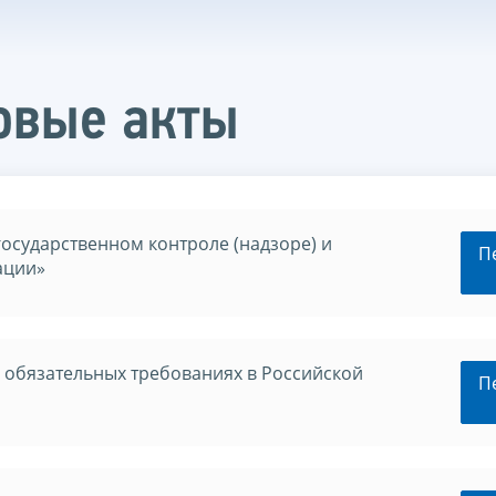
овые акты
государственном контроле (надзоре) и
П
ации»
 обязательных требованиях в Российской
П