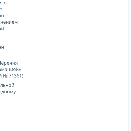
я о
т
по
енением
ой
ен
Перечня
ормацией»
 № 71361).
альной
одному