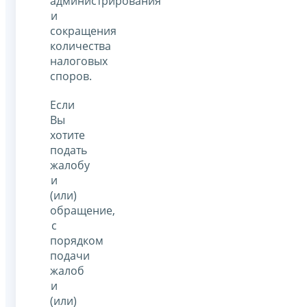
администрирования
и
сокращения
количества
налоговых
споров.
Если
Вы
хотите
подать
жалобу
и
(или)
обращение,
с
порядком
подачи
жалоб
и
(или)