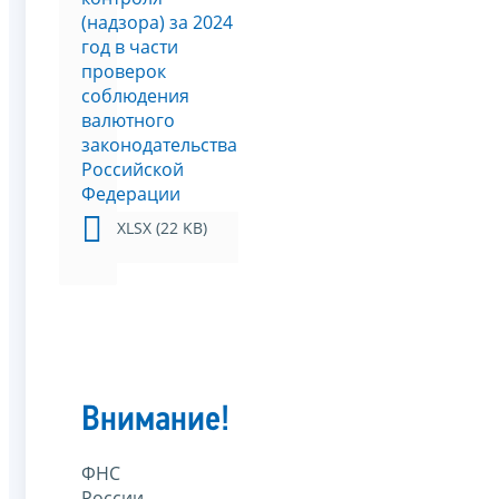
(надзора) за 2024
год в части
проверок
соблюдения
валютного
законодательства
Российской
Федерации
XLSX (22 KB)
Внимание!
ФНС
России