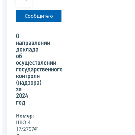
Сообщите о
неприменении
налоговым
органом
О
указанного
направлении
письма
доклада
об
осуществлении
государственного
контроля
(надзора)
за
2024
год
Номер:
ШЮ-4-
17/2757@