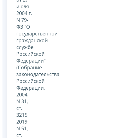
июля
2004 г.
N 79-
ФЗ "О
государственной
гражданской
службе
Российской
Федерации"
(Собрание
законодательства
Российской
Федерации,
2004,
N 31,
ст.
3215;
2019,
N 51,
ст.