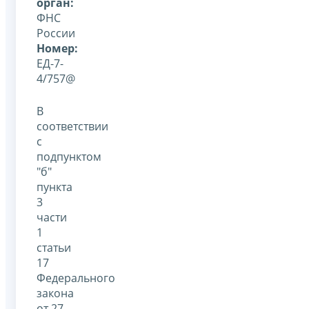
орган:
ФНС
России
Номер:
ЕД-7-
4/757@
В
соответствии
с
подпунктом
"б"
пункта
3
части
1
статьи
17
Федерального
закона
от 27