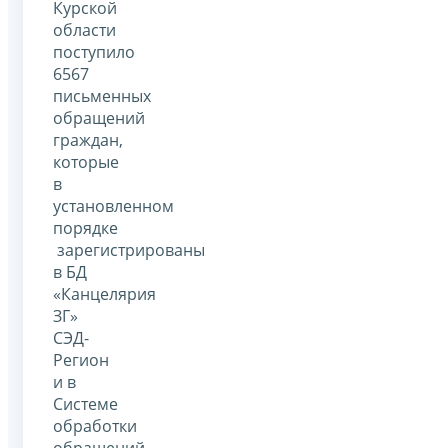
Курской
области
поступило
6567
письменных
обращений
граждан,
которые
в
установленном
порядке
зарегистрированы
в БД
«Канцелярия
ЗГ»
СЭД-
Регион
и в
Системе
обработки
обращений