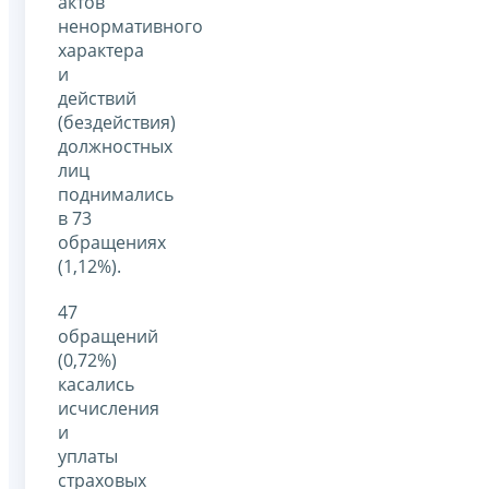
актов
ненормативного
характера
и
действий
(бездействия)
должностных
лиц
поднимались
в 73
обращениях
(1,12%).
47
обращений
(0,72%)
касались
исчисления
и
уплаты
страховых