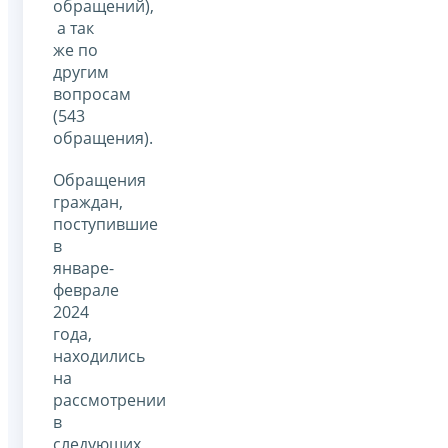
обращений),
а так
же по
другим
вопросам
(543
обращения).
Обращения
граждан,
поступившие
в
январе-
феврале
2024
года,
находились
на
рассмотрении
в
следующих