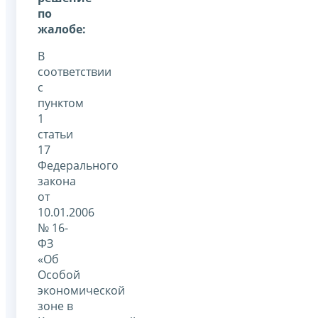
по
жалобе:
В
соответствии
с
пунктом
1
статьи
17
Федерального
закона
от
10.01.2006
№ 16-
ФЗ
«Об
Особой
экономической
зоне в