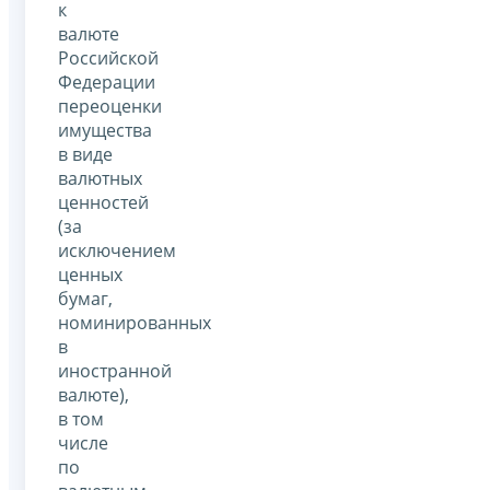
к
валюте
Российской
Федерации
переоценки
имущества
в виде
валютных
ценностей
(за
исключением
ценных
бумаг,
номинированных
в
иностранной
валюте),
в том
числе
по