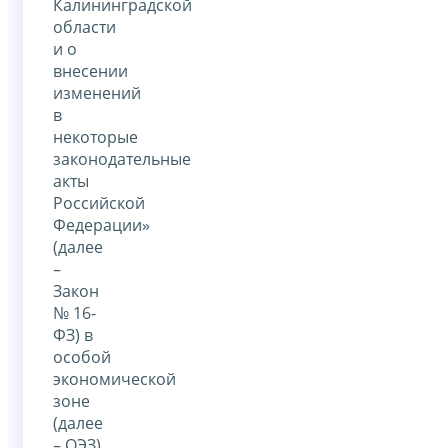
Калининградской
области
и о
внесении
изменений
в
некоторые
законодательные
акты
Российской
Федерации»
(далее
–
Закон
№ 16-
ФЗ) в
особой
экономической
зоне
(далее
– ОЭЗ)