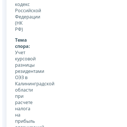
кодекс
Российской
Федерации
(НК
РФ)
Тема
спора:
Учет
курсовой
разницы
резидентами
ОЭЗ в
Калининградской
области
при
расчете
налога
на
прибыль