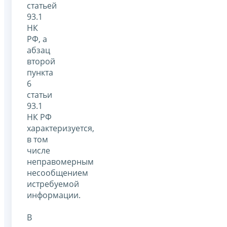
статьей
93.1
НК
РФ, а
абзац
второй
пункта
6
статьи
93.1
НК РФ
характеризуется,
в том
числе
неправомерным
несообщением
истребуемой
информации.
В