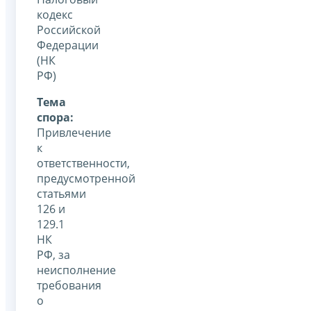
кодекс
Российской
Федерации
(НК
РФ)
Тема
спора:
Привлечение
к
ответственности,
предусмотренной
статьями
126 и
129.1
НК
РФ, за
неисполнение
требования
о