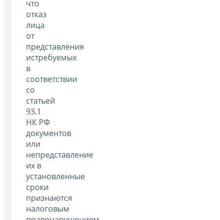
что
отказ
лица
от
представления
истребуемых
в
соответствии
со
статьей
93.1
НК РФ
документов
или
непредставление
их в
установленные
сроки
признаются
налоговым
правонарушением