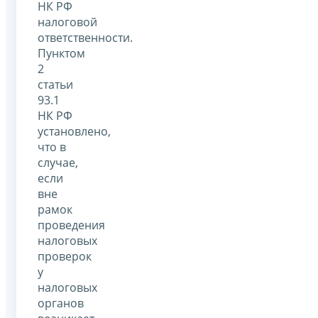
НК РФ
налоговой
ответственности.
Пунктом
2
статьи
93.1
НК РФ
установлено,
что в
случае,
если
вне
рамок
проведения
налоговых
проверок
у
налоговых
органов