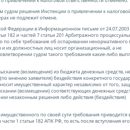
о привлечении к налоговой ответственности отменено.
м судом решения Инспекции о привлечении к налогово
рах не подлежит отмене.
ой Федерации в Информационном письме от 24.07.2003
тьи 182 и частей 7 статьи 201 Арбитражного процессуаль
мо по себе требование об оспаривании ненормативного
в и их должностных лиц носит организационный, а не
довлетворении судом такого требования какие-либо вып
зыскание (возмещение) из бюджета денежных средств, н
по мнению заявителя) бездействия конкретного госуда
с носит имущественный характер независимо от того, за
зыскании (возмещении) соответствующих денежных средс
нии незаконным решения либо действия (бездействия)
 имущественного по своей сути требования приводится 
асти 1 статьи 182 АПК РФ, то есть после вступления его