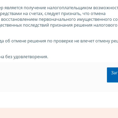
ер является получение налогоплательщиком возможнос
дствами на счетах, следует признать, что отмена
с восстановлением первоначального имущественного со
ущественных последствий признания решения налогового
уда об отмене решения по проверке не влечет отмену р
а без удовлетворения.
Заг