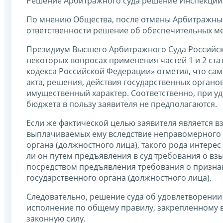
Решение Арбитражного суда решение Инспекции 
По мнению Общества, после отмены Арбитражны
ответственности решение об обеспечительных ме
Президиум Высшего Арбитражного Суда Российск
некоторых вопросах применения частей 1 и 2 ста
кодекса Российской Федерации» отметил, что са
акта, решения, действия государственных органо
имущественный характер. Соответственно, при у
бюджета в пользу заявителя не предполагаются.
Если же фактической целью заявителя является в
выплачиваемых ему вследствие неправомерного (
органа (должностного лица), такого рода интере
ли он путем предъявления в суд требования о в
посредством предъявления требования о призна
государственного органа (должностного лица).
Следовательно, решение суда об удовлетворении
исполнение по общему правилу, закрепленному в ч
законную силу.