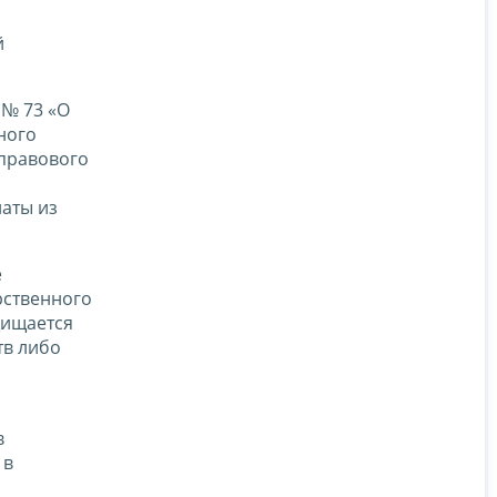
й
 № 73 «О
ного
 правового
латы из
е
рственного
щищается
тв либо
в
 в