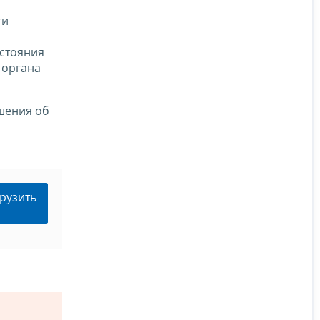
ти
стояния
 органа
ешения об
рузить