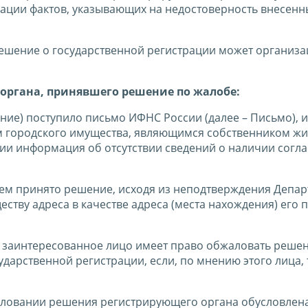
рации фактов, указывающих на недостоверность внесенн
решение о государственной регистрации может организа
органа, принявшего решение по жалобе:
е) поступило письмо ИФНС России (далее – Письмо), и
ом городского имущества, являющимся собственником ж
ии информация об отсутствии сведений о наличии согл
ем принято решение, исходя из неподтверждения Депа
ству адреса в качестве адреса (места нахождения) его 
то заинтересованное лицо имеет право обжаловать реше
ударственной регистрации, если, по мнению этого лица, 
жаловании решения регистрирующего органа обусловлен