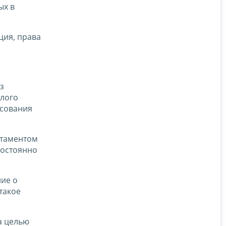
ых в
ция, права
з
илого
асования
ртаментом
постоянно
ние о
такое
а целью