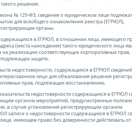
 такого решения.
 Закона № 129-ФЗ, сведения о юридическом лице подлежа
рытом для всеобщего ознакомления реестра (ЕГРЮЛ),
егистрирующие органы.
 содержащихся в ЕГРЮЛ, в отношении лица, имеющего п
адреса (места нахождения) такого юридического лица яв
а на реализацию соответствующих корпоративных прав,
и подлежащих защите.
льств недостоверности, содержащихся в ЕГРЮЛ сведений
аинтересованное лицо для обжалования решения регист
ъективных прав, подлежащих восстановлению.
доказательств недостоверности содержащихся в ЕГРЮЛ 
рующим органом мероприятий, предусмотренных полож
ствие, в случае установления регистрирующим органом
ГРЮЛ записи о недостоверности содержащихся в ЕГРЮЛ с
 лице, имеющем право без доверенности действовать от