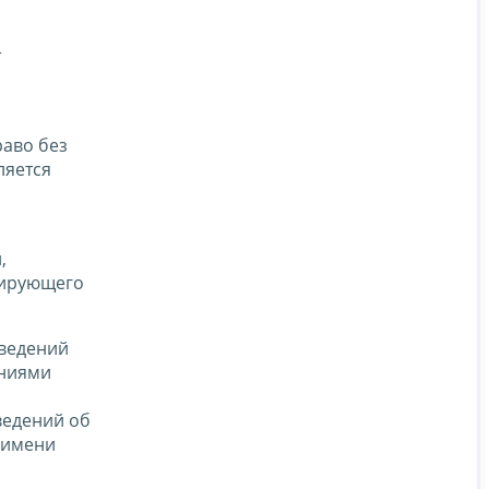
т
раво без
ляется
,
рирующего
сведений
ениями
ведений об
 имени