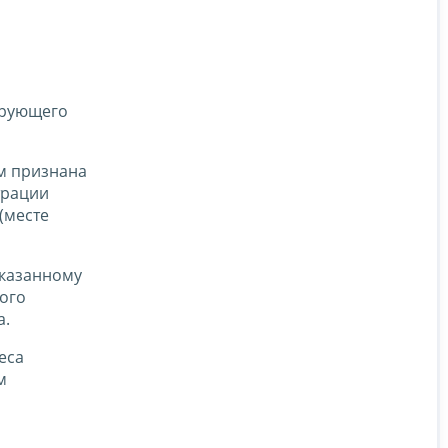
ирующего
м признана
трации
(месте
указанному
ого
а.
еса
м