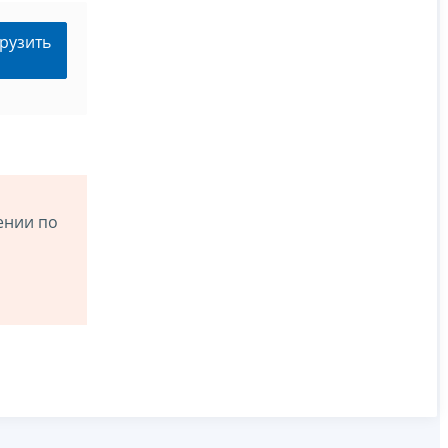
рузить
ении по