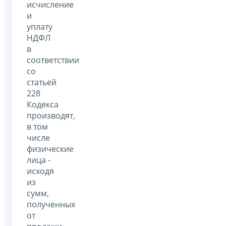
исчисление
и
уплату
НДФЛ
в
соответствии
со
статьей
228
Кодекса
производят,
в том
числе
физические
лица -
исходя
из
сумм,
полученных
от