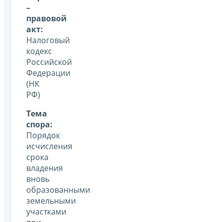
–
правовой
акт:
Налоговый
кодекс
Российской
Федерации
(НК
РФ)
Тема
спора:
Порядок
исчисления
срока
владения
вновь
образованными
земельными
участками