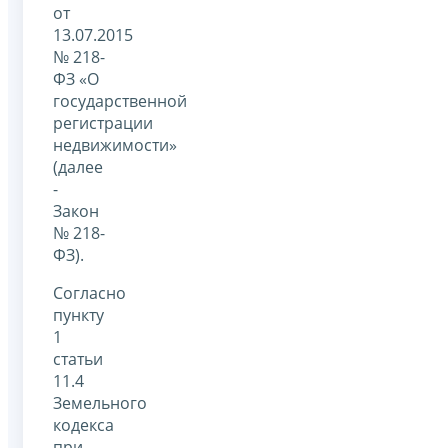
от
13.07.2015
№ 218-
ФЗ «О
государственной
регистрации
недвижимости»
(далее
-
Закон
№ 218-
ФЗ).
Согласно
пункту
1
статьи
11.4
Земельного
кодекса
при