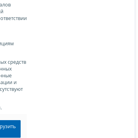
талов
ой
оответствии
тициям
ных средств
енных
енные
рации и
сутствуют
.
рузить