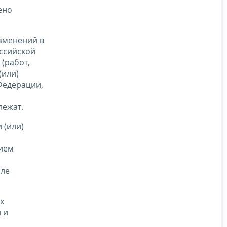
ено
изменений в
оссийской
 (работ,
(или)
Федерации,
лежат.
 (или)
ием
але
х
 и