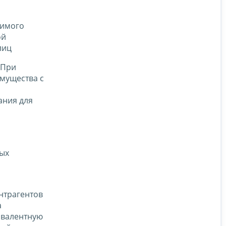
жимого
ой
 лиц
При
мущества с
ания для
ных
онтрагентов
а
ивалентную