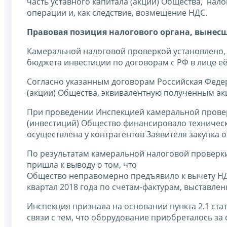
часть уставного капитала (акции) Общества, нал
операции и, как следствие, возмещение НДС.
Правовая позиция налогового органа, вынес
Камеральной налоговой проверкой установлено, 
бюджета инвестиции по договорам с РФ в лице е
Согласно указанным договорам Российская Федер
(акции) Общества, эквивалентную полученным 
При проведении Инспекцией камеральной проверк
(инвестиций) Общество финансировало техническ
осуществлена у контрагентов Заявителя закупка 
По результатам камеральной налоговой проверки И
пришла к выводу о том, что
Общество неправомерно предъявило к вычету НД
квартал 2018 года по счетам-фактурам, выставле
Инспекция признала на основании пункта 2.1 ст
связи с тем, что оборудование приобреталось за