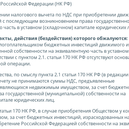
 Российской Федерации (НК РФ)
ении налогового вычета по НДС при приобретении дви
ий с последующим возникновением права государственн
ю часть в уставном (складочном) капитале юридических
кты, действия (бездействия) которого обжалуются:
алогоплательщиком бюджетных инвестиций движимого и
ной собственности на эквивалентную часть в уставном
ствии с пунктом 2.1. статьи 170 НК РФ отсутствуют основ
ной операции.
ва, по смыслу пункта 2.1 статьи 170 НК РФ (в редакции
 вычету не принимаются суммы НДС, предъявленные
в, являющихся недвижимым имуществом, за счет бюджет
а государственной (муниципальной) собственности на
питале юридических лиц.
статьи 170 НК РФ, в случае приобретения Обществом у к
м, за счет бюджетных инвестиций, израсходованных н
бретение Российской Федерацией собственности на экв