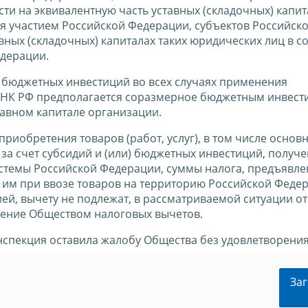
ти на эквивалентную часть уставных (складочных) капи
я участием Российской Федерации, субъектов Российск
ных (складочных) капиталах таких юридических лиц в с
едерации.
т бюджетных инвестиций во всех случаях применения
70 НК РФ предполагается соразмерное бюджетным инвес
тавном капитале организации.
 приобретения товаров (работ, услуг), в том числе основ
за счет субсидий и (или) бюджетных инвестиций, получ
стемы Российской Федерации, суммы налога, предъявл
 им при ввозе товаров на территорию Российской Феде
й, вычету не подлежат, в рассматриваемой ситуации от
ение Обществом налоговых вычетов.
пекция оставила жалобу Общества без удовлетворения
Заг