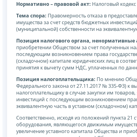
Нормативно – правовой акт:
Налоговый кодекс
Тема спора:
Правомерность отказа в предоставл
имущества за счет средств бюджетных инвестиц
(муниципальной) собственности на эквивалентну
Позиция налогового органа, ненормативные а
приобретении Обществом за счет полученных н
последующим возникновением права государствен
(складочном) капитале юридических лиц в соответ
принятия к вычету сумм НДС, уплаченных по дан
Позиция налогоплательщика:
По мнению Общест
Федерального закона от 27.11.2017 № 335-ФЗ) к
налогоплательщику в случае закупки им товаро
инвестиций с последующим возникновением прав
эквивалентную часть в уставном (складочном) ка
Соответственно, исходя из положений пункта 21 
оборудования, являющегося движимым имущество
увеличение уставного капитала Общества и прио