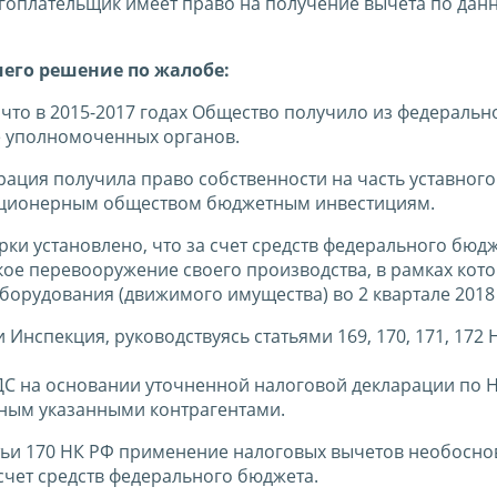
огоплательщик имеет право на получение вычета по дан
шего решение по жалобе:
что в 2015-2017 годах Общество получило из федеральн
ё уполномоченных органов.
ация получила право собственности на часть уставного
акционерным обществом бюджетным инвестициям.
и установлено, что за счет средств федерального бюд
ое перевооружение своего производства, в рамках кот
оборудования (движимого имущества) во 2 квартале 2018 
нспекция, руководствуясь статьями 169, 170, 171, 172 
С на основании уточненной налоговой декларации по Н
нным указанными контрагентами.
атьи 170 НК РФ применение налоговых вычетов необосн
 счет средств федерального бюджета.