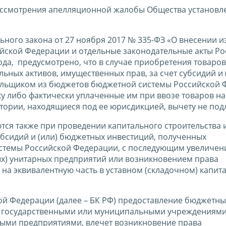
ассмотрения апелляционной жалобы Общества установл
льного закона от 27 ноября 2017 № 335-ФЗ «О внесении 
ийской Федерации и отдельные законодательные акты Р
ода, предусмотрено, что в случае приобретения товаров
льных активов, имущественных прав, за счет субсидий и 
ельщиком из бюджетов бюджетной системы Российской 
 либо фактически уплаченные им при ввозе товаров на
ории, находящиеся под ее юрисдикцией, вычету не под
тся также при проведении капитального строительства и
бсидий и (или) бюджетных инвестиций, полученных
стемы Российской Федерации, с последующим увеличен
ых) унитарных предприятий или возникновением права
на эквивалентную часть в уставном (складочном) капит
кой Федерации (далее – БК РФ) предоставление бюджетны
 государственными или муниципальными учреждениями
ыми предприятиями, влечет возникновение права