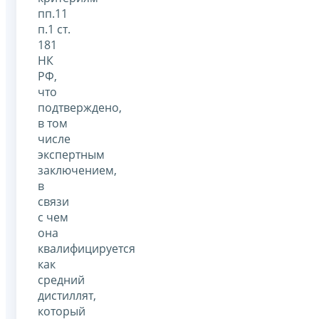
пп.11
п.1 ст.
181
НК
РФ,
что
подтверждено,
в том
числе
экспертным
заключением,
в
связи
с чем
она
квалифицируется
как
средний
дистиллят,
который