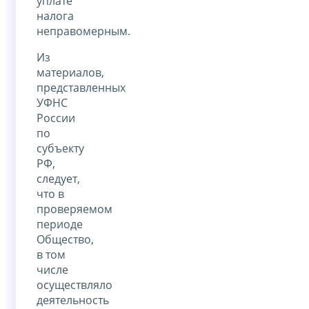
уплате
налога
неправомерным.
Из
материалов,
представленных
УФНС
России
по
субъекту
РФ,
следует,
что в
проверяемом
периоде
Общество,
в том
числе
осуществляло
деятельность