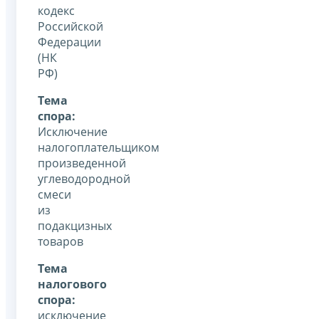
кодекс
Российской
Федерации
(НК
РФ)
Тема
спора:
Исключение
налогоплательщиком
произведенной
углеводородной
смеси
из
подакцизных
товаров
Тема
налогового
спора:
исключение