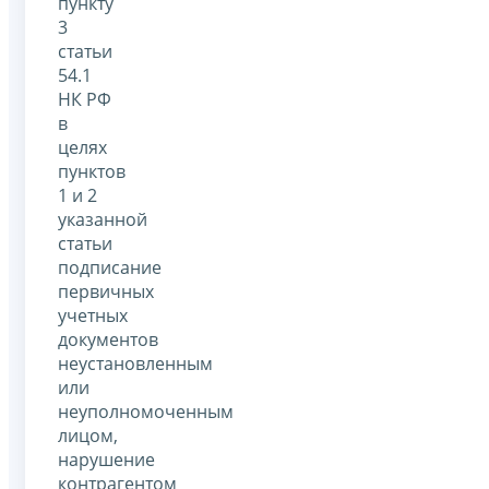
пункту
3
статьи
54.1
НК РФ
в
целях
пунктов
1 и 2
указанной
статьи
подписание
первичных
учетных
документов
неустановленным
или
неуполномоченным
лицом,
нарушение
контрагентом