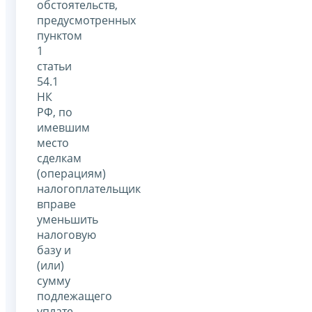
обстоятельств,
предусмотренных
пунктом
1
статьи
54.1
НК
РФ, по
имевшим
место
сделкам
(операциям)
налогоплательщик
вправе
уменьшить
налоговую
базу и
(или)
сумму
подлежащего
уплате