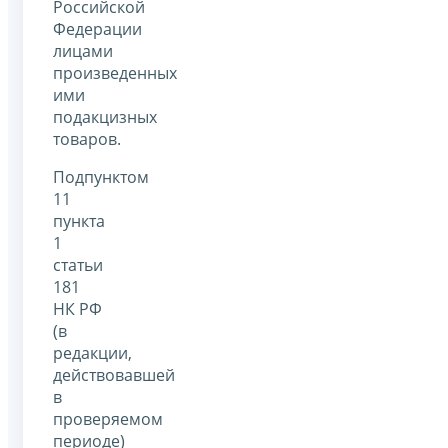
Российской
Федерации
лицами
произведенных
ими
подакцизных
товаров.
Подпунктом
11
пункта
1
статьи
181
НК РФ
(в
редакции,
действовавшей
в
проверяемом
периоде)