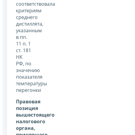
соответствовала
критериям
среднего
дистиллята,
указанным
в пп.
11 п. 1
ст. 181
НК
РФ, по
значению
показателя
температуры
перегонки
Правовая
позиция
вышестоящего
налогового
органа,
принявшего