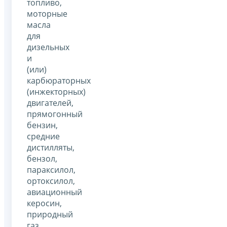
топливо,
моторные
масла
для
дизельных
и
(или)
карбюраторных
(инжекторных)
двигателей,
прямогонный
бензин,
средние
дистилляты,
бензол,
параксилол,
ортоксилол,
авиационный
керосин,
природный
газ,