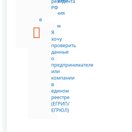
необходимо
резидента
внести
РФ
изменения
в
сведения
о
Я
ЮЛ
хочу
проверить
данные
о
предпринимателе
или
компании
в
едином
реестре
(ЕГРИП/
ЕГРЮЛ)