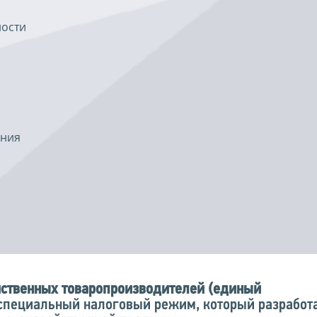
ности
ения
йственных товаропроизводителей (единый
специальный налоговый режим, который разработ