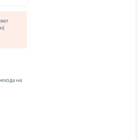
яет
н)
рехода на