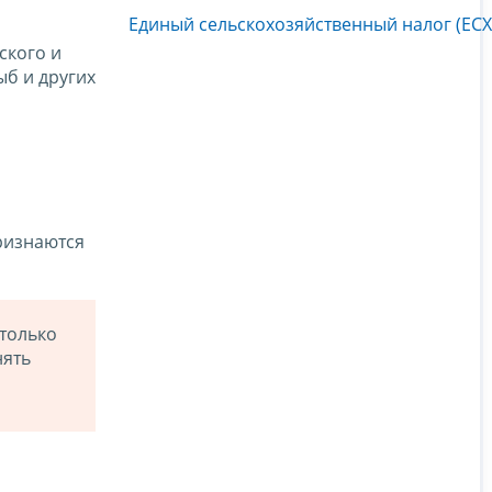
Единый сельскохозяйственный налог (ЕСХ
ского и
ыб и других
ризнаются
только
нять